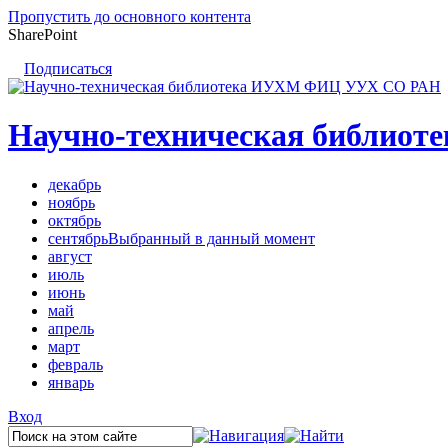
Пропустить до основного контента
SharePoint
Подписаться
Научно-техническая библи
декабрь
ноябрь
октябрь
сентябрь
Выбранный в данный момент
август
июль
июнь
май
апрель
март
февраль
январь
Вход