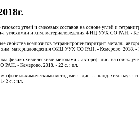
2018г.
азового углей и смесевых составов на основе углей и тетранитро
Ин-т углехимии и хим. материаловедения ФИЦ УУХ СО РАН. - Кемер
 свойства композитов тетранитропентаэритрит-металл: автореф. д
 хим. материаловедения ФИЦ УУХ СО РАН. - Кемерово, 2018. - 18
зма физико-химическими методами : автореф. дис. на соиск. учен
АН. - Кемерово, 2018. - 22 с. : ил.
ма физико-химическими методами : дис. … канд. хим. наук : сп
42 с. : ил.