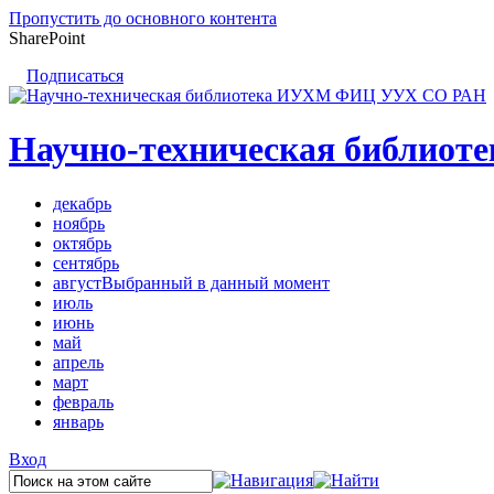
Пропустить до основного контента
SharePoint
Подписаться
Научно-техническая библи
декабрь
ноябрь
октябрь
сентябрь
август
Выбранный в данный момент
июль
июнь
май
апрель
март
февраль
январь
Вход