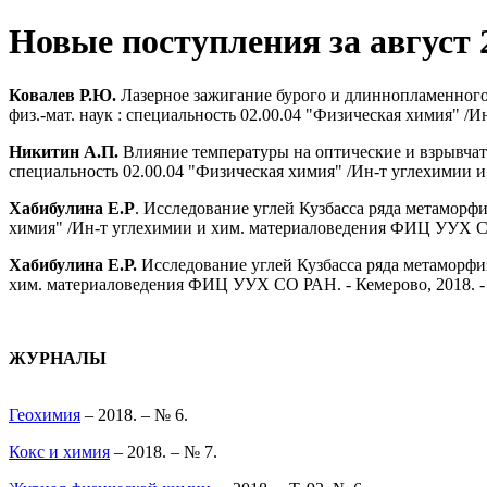
Новые поступления за август 
Ковалев Р.Ю.
Лазерное зажигание бурого и длиннопламенного г
физ.-мат. наук : специальность 02.00.04 "Физическая химия" /
Никитин А.П.
Влияние температуры на оптические и взрывчатые
специальность 02.00.04 "Физическая химия" /Ин-т углехимии и
Хабибулина Е.Р
. Исследование углей Кузбасса ряда метаморфи
химия" /Ин-т углехимии и хим. материаловедения ФИЦ УУХ СО Р
Хабибулина Е.Р.
Исследование углей Кузбасса ряда метаморфиз
хим. материаловедения ФИЦ УУХ СО РАН. - Кемерово, 2018. - 1
ЖУРНАЛЫ
Геохимия
– 2018. – № 6.
Кокс и химия
– 2018. – № 7.