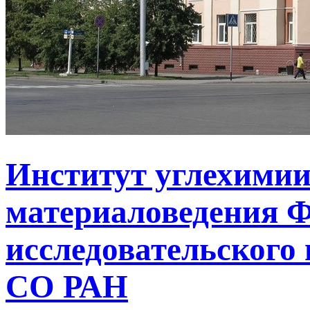
Институт углехимии
материаловедения Ф
исследовательского 
СО РАН