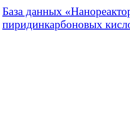
База данных «Нанореакто
пиридинкарбоновых кисло