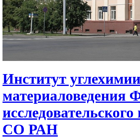
Институт углехимии
материаловедения Ф
исследовательского 
СО РАН