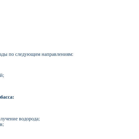
ады по следующим направлениям:
й;
басса:
олучение водорода;
в;