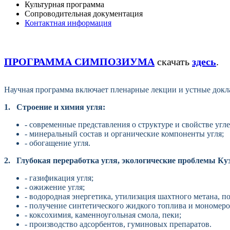
Культурная программа
Сопроводительная документация
Контактная информация
ПРОГРАММА СИМПОЗИУМА
скачать
з​де​​сь
.
Научная программа включает пленарны
е
лекции и устные докл
1.
Строение и
химия угля:
- современные представления о
структуре и свойстве угле
- минеральный состав и органические компоненты угля;
- обогащение угля.
2.
Глубокая переработка угля, экологические проблемы Куз
- газификация угля;
- ожижение угля;
- водородная энергетика, утилизация шахтного метана, п
- получение синтетического жидкого топлива и мономеро
- коксохимия, каменноугольная смола, пеки;
- производство адсорбентов, гуминовых препаратов.