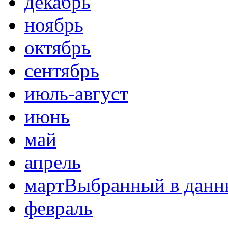
декабрь
ноябрь
октябрь
сентябрь
июль-август
июнь
май
апрель
март
Выбранный в данн
февраль