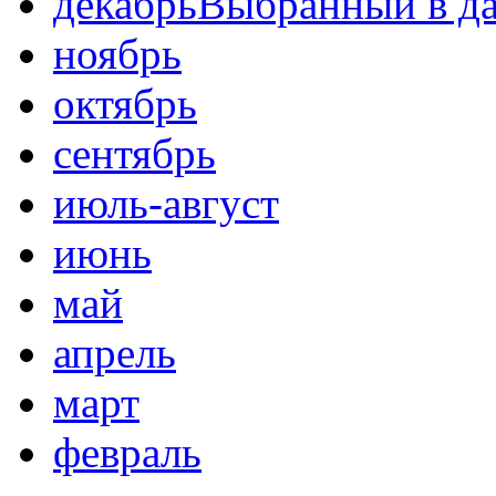
декабрь
Выбранный в д
ноябрь
октябрь
сентябрь
июль-август
июнь
май
апрель
март
февраль