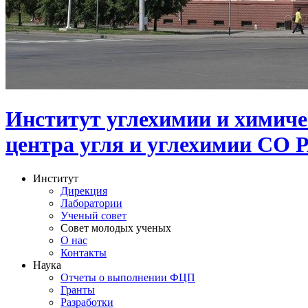
Институт углехимии и химиче
центра угля и углехимии СО 
Институт
Дирекция
Лаборатории
Ученый совет
Совет молодых ученых
О нас
Контакты
Наука
Отчеты о выполнении ФЦП
Гранты
Разработки