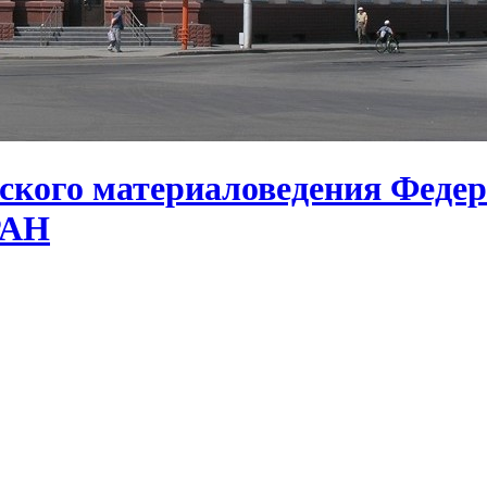
ского материаловедения Федер
РАН