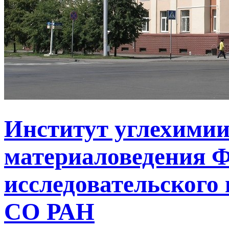
Институт углехимии
материаловедения Ф
исследовательского 
СО РАН