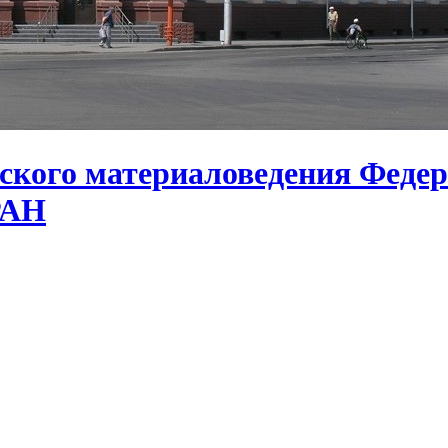
ского материаловедения Федер
РАН