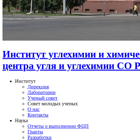
Институт углехимии и химиче
центра угля и углехимии СО 
Институт
Дирекция
Лаборатории
Ученый совет
Совет молодых ученых
О нас
Контакты
Наука
Отчеты о выполнении ФЦП
Гранты
Разработки