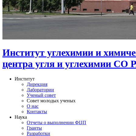
Институт углехимии и химиче
центра угля и углехимии СО 
Институт
Дирекция
Лаборатории
Ученый совет
Совет молодых ученых
О нас
Контакты
Наука
Отчеты о выполнении ФЦП
Гранты
Разработки