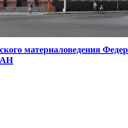
ского материаловедения Федер
РАН