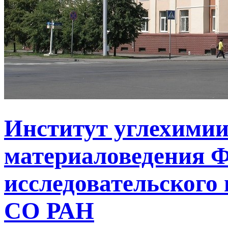
Институт углехимии
материаловедения Ф
исследовательского 
СО РАН