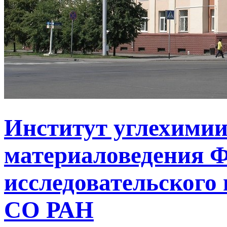
Институт углехимии
материаловедения Ф
исследовательского 
СО РАН