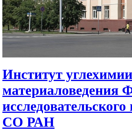
Институт углехимии
материаловедения Ф
исследовательского 
СО РАН