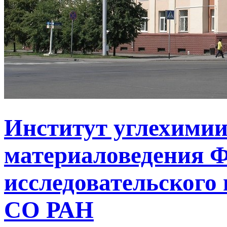
Институт углехимии
материаловедения Ф
исследовательского 
СО РАН