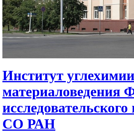
Институт углехимии
материаловедения Ф
исследовательского 
СО РАН